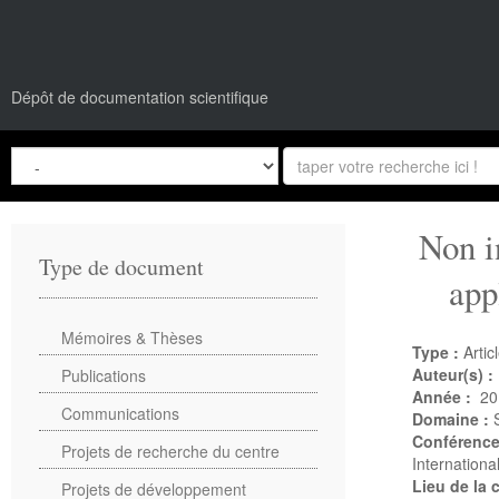
Dépôt de documentation scientifique
Non i
Type de document
app
Mémoires & Thèses
Type :
Artic
Auteur(s) :
Publications
Année :
20
Communications
Domaine :
Conférenc
Projets de recherche du centre
Internation
Lieu de la
Projets de développement