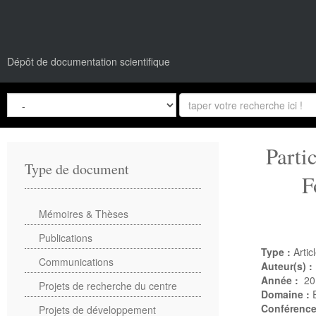
Dépôt de documentation scientifique
Parti
Type de document
F
Mémoires & Thèses
Publications
Type :
Artic
Communications
Auteur(s) :
Année :
20
Projets de recherche du centre
Domaine :
Conférenc
Projets de développement