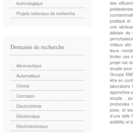
des effluen
technologique
prédestinée
Projets nationaux de recherche
(contaminati
pratique et 
une sérieus
déblais de 
perturbateu
milieux afi
Domaine de recherche
leurs nombr
limiter ces 
projet est 
Aéronautique
souple pour
Groupe ENPC
Automatique
être en con
Chimie
laboratoire
approches s
Corrosion
souple , q
protocoles 
Electrochimie
pose, et les
d’une telle
Electronique
additifs) et
Electrotechnique