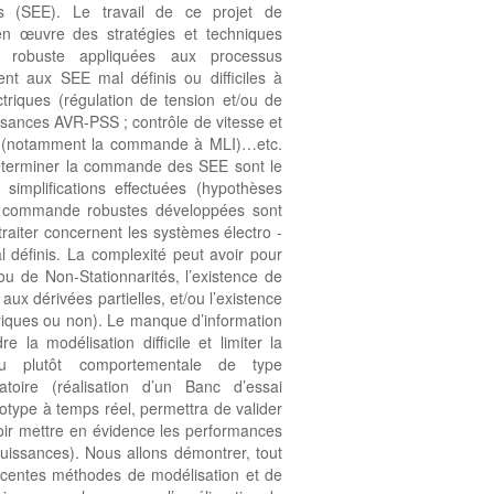
s (SEE). Le travail de ce projet de
en œuvre des stratégies et techniques
robuste appliquées aux processus
nt aux SEE mal définis ou difficiles à
ctriques (régulation de tension et/ou de
ssances AVR-PSS ; contrôle de vitesse et
s (notamment la commande à MLI)…etc.
 déterminer la commande des SEE sont le
simplifications effectuées (hypothèses
 de commande robustes développées sont
raiter concernent les systèmes électro -
l définis. La complexité peut avoir pour
ou de Non-Stationnarités, l’existence de
ux dérivées partielles, et/ou l’existence
triques ou non). Le manque d’information
 la modélisation difficile et limiter la
u plutôt comportementale de type
ratoire (réalisation d’un Banc d’essai
totype à temps réel, permettra de valider
oir mettre en évidence les performances
uissances). Nous allons démontrer, tout
 récentes méthodes de modélisation et de