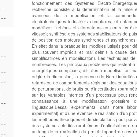
fonctionnement des Systèmes Electro-Energétique
recherche consiste à la détermination et la mise 
avancées de la modélisation et la commande 
électrotechniques industriels complexes, et notamme
modéliser: Turbines et alternateurs en centrales éle
vitesse); synthèse des systèmes stabilisateurs de pui
de position des moteurs synchrones et asynchrone
En effet dans la pratique les modèles utilisés pour
plus souvent imprécis et mal définis à cause des 
simplificatrices en modélisation). Les techniques
nombreuses. Les principaux problèmes qui restent à t
énergétiques complexes, difficiles à modéliser ou ma
origine la dimension, la présence de Non-Linéarités 
retards ou de comportements régis par des équations a
de perturbations, de bruits ou d’incertitudes (paramé
sur les variables internes d’un processus peut rendre
connaissance à une modélisation grossière o
linguistique.L’essai expérimental dans notre labo
expérimental) et d’une éventuelle réalisation d’un pro
les méthodes théoriques et de simulations pour pouv
des systèmes étudiés (problèmes d’optimisation de p
au long de la réalisation du projet, l’apport de ces