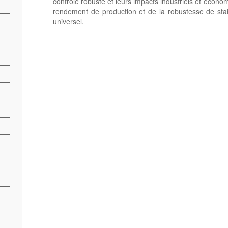
contrôle robuste et leurs impacts industriels et économ
rendement de production et de la robustesse de stab
universel.