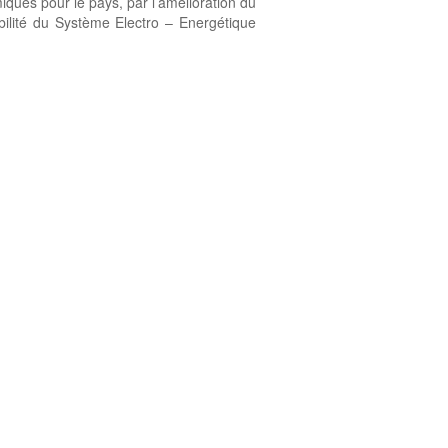
iques pour le pays, par l’amélioration du
ilité du Système Electro – Energétique