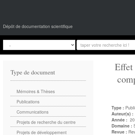
Dépôt de documentation scientifique
Effet
Type de document
comp
Mémoires & Thèses
Publications
Type :
Publi
Communications
Auteur(s) :
Année :
20
Projets de recherche du centre
Domaine :
Revue :
Rev
Projets de développement