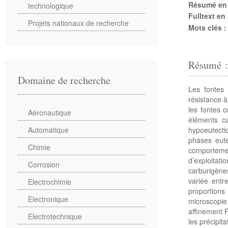
Résumé en
technologique
Fulltext en
Projets nationaux de recherche
Mots clés 
Résumé 
Domaine de recherche
Les fontes
résistance à
les fontes o
Aéronautique
éléments c
hypoeutecti
Automatique
phases eute
Chimie
comportemen
d’exploitat
Corrosion
carburigène
variée entr
Electrochimie
proportions
Electronique
microscopie 
affinement R
Electrotechnique
les précipit