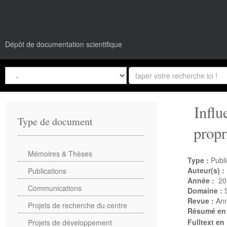
Dépôt de documentation scientifique
Influ
Type de document
propr
Mémoires & Thèses
Type :
Publi
Auteur(s) :
Publications
Année :
20
Communications
Domaine :
Revue :
Ann
Projets de recherche du centre
Résumé en
Fulltext en
Projets de développement