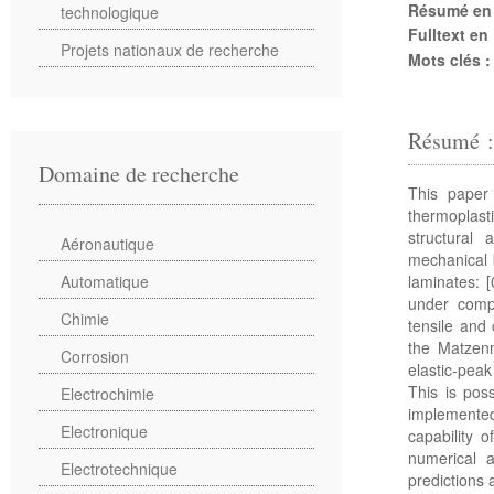
Résumé en
technologique
Fulltext en
Projets nationaux de recherche
Mots clés 
Résumé 
Domaine de recherche
This paper
thermoplast
structural
Aéronautique
mechanical 
laminates: [
Automatique
under compr
Chimie
tensile and
the Matzenm
Corrosion
elastic-pea
This is pos
Electrochimie
implemented
Electronique
capability 
numerical 
Electrotechnique
predictions