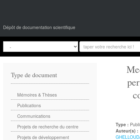
Dépôt de documentation scientifique
Mec
Type de document
per
c
Mémoires & Thèses
Publications
Communications
Type :
Publi
Projets de recherche du centre
Auteur(s) :
GHELLOUD
Projets de développement