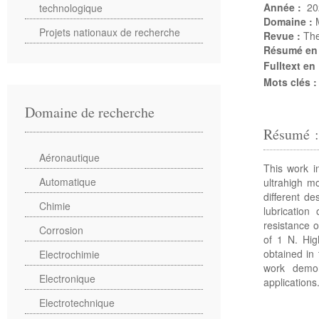
Année :
20
technologique
Domaine :
Projets nationaux de recherche
Revue :
The
Résumé en
Fulltext en
Mots clés 
Domaine de recherche
Résumé 
Aéronautique
This work i
Automatique
ultrahigh m
diﬀerent de
Chimie
lubrication
resistance o
Corrosion
of 1 N. Hig
obtained in 
Electrochimie
work demon
Electronique
applications
Electrotechnique