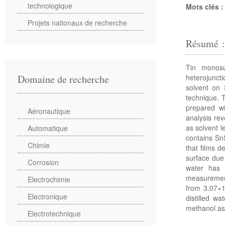
technologique
Mots clés 
Projets nationaux de recherche
Résumé 
Tin monosu
heterojuncti
Domaine de recherche
solvent on 
technique. 
prepared wi
Aéronautique
analysis rev
as solvent l
Automatique
contains Sn
Chimie
that films 
surface due 
Corrosion
water has 
measurement
Electrochimie
from 3.07×1
Electronique
distilled wa
methanol as
Electrotechnique