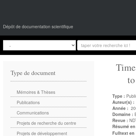
Dépôt de documentation scientifique
Time-
Type de document
to
Mémoires & Thèses
Type :
Publi
Auteur(s) :
Publications
Année :
20
Communications
Domaine :
Revue :
NDT
Projets de recherche du centre
Résumé en
Fulltext en
Projets de développement