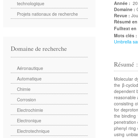
Année :
20
technologique
Domaine :
Projets nationaux de recherche
Revue :
Jou
Résumé en
Fulltext en
Mots clés 
Umbrella sa
Domaine de recherche
Résumé 
Aéronautique
Automatique
Molecular d
the β-cyclo
Chimie
dependent b
reasonable a
Corrosion
consisting o
for deproton
Electrochimie
the binding
Electronique
penetration 
phenyl ring 
Electrotechnique
using unbia