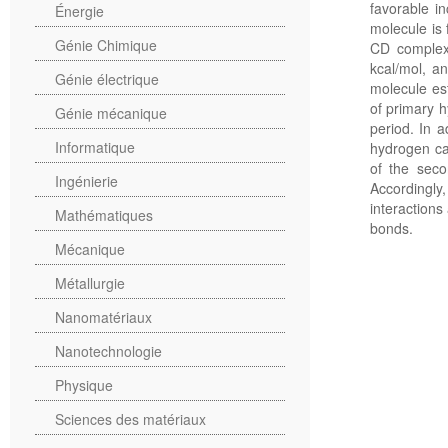
favorable i
Énergie
molecule is
Génie Chimique
CD complex.
kcal/mol, an
Génie électrique
molecule es
of primary h
Génie mécanique
period. In a
Informatique
hydrogen ca
of the seco
Ingénierie
Accordingly
interactions
Mathématiques
bonds.
Mécanique
Métallurgie
Nanomatériaux
Nanotechnologie
Physique
Sciences des matériaux