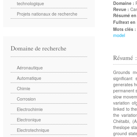
Domaine :
technologique
Revue :
Can
Projets nationaux de recherche
Résumé en
Fulltext en
Mots clés 
model
Domaine de recherche
Résumé 
Aéronautique
Grounds mo
Automatique
significant
generates h
Chimie
permanent se
slow moveme
Corrosion
variation o
linked to th
Electrochimie
the variati
Electronique
Chétaibi, (
theslope sta
Electrotechnique
ground stat