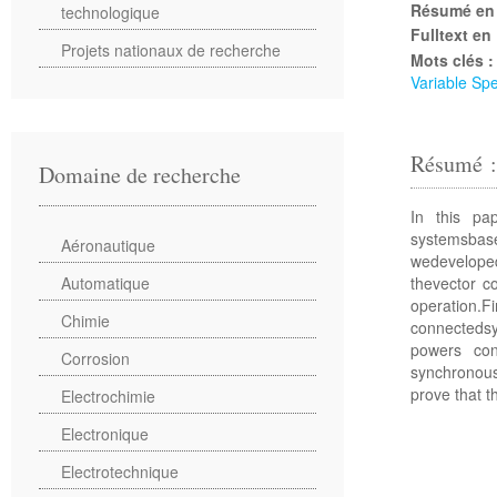
Résumé en
technologique
Fulltext en
Projets nationaux de recherche
Mots clés 
Variable Sp
Résumé 
Domaine de recherche
In this pa
systemsbase
Aéronautique
wedeveloped
thevector c
Automatique
operation.Fi
Chimie
connecteds
powers con
Corrosion
synchronous
prove that t
Electrochimie
Electronique
Electrotechnique