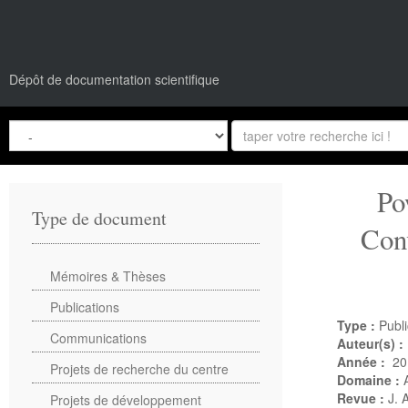
Dépôt de documentation scientifique
Po
Type de document
Con
Mémoires & Thèses
Publications
Type :
Publi
Communications
Auteur(s) :
Année :
20
Projets de recherche du centre
Domaine :
Revue :
J. 
Projets de développement