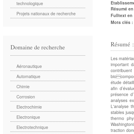
Etablissem
technologique
Résumé en
Projets nationaux de recherche
Fulltext en
Mots clés 
Résumé :
Domaine de recherche
Les matériau
important d
Aéronautique
contribuen
biocomposi
Automatique
étude détail
Chimie
afin d’éval
présence d’u
Corrosion
analyses ex
L'analyse t
Electrochimie
stables jus
Electronique
thermo phy
Washington
Electrotechnique
traction do