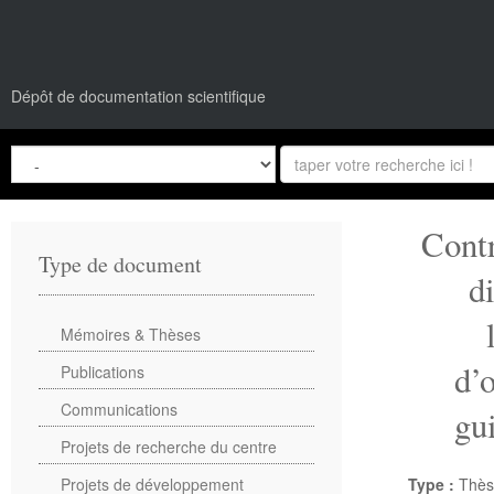
Dépôt de documentation scientifique
Contr
Type de document
d
Mémoires & Thèses
d’o
Publications
Communications
gu
Projets de recherche du centre
Projets de développement
Type :
Thès