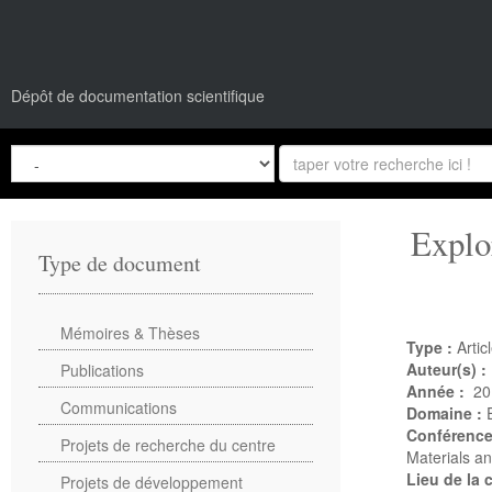
Dépôt de documentation scientifique
Explo
Type de document
Mémoires & Thèses
Type :
Artic
Auteur(s) :
Publications
Année :
20
Communications
Domaine :
Conférenc
Projets de recherche du centre
Materials a
Lieu de la
Projets de développement