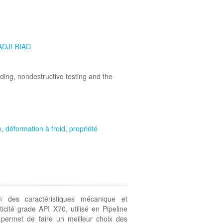
ADJI RIAD
ding, nondestructive testing and the
e
,
déformation à froid
,
propriété
 des caractéristiques mécanique et
ticité grade API X70, utilisé en Pipeline
 permet de faire un meilleur choix des