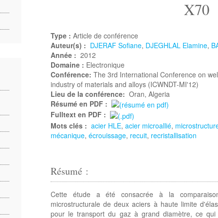
X70
Type :
Article de conférence
Auteur(s) :
DJERAF Sofiane
,
DJEGHLAL Elamine
,
B
Année :
2012
Domaine :
Electronique
Conférence:
The 3rd International Conference on wel
industry of materials and alloys (ICWNDT-MI'12)
Lieu de la conférence:
Oran, Algeria
Résumé en PDF :
Fulltext en PDF :
Mots clés :
acier HLE
,
acier microallié
,
microstructur
mécanique
,
écrouissage
,
recuit
,
recristallisation
Résumé :
Cette étude a été consacrée à la comparaison
microstructurale de deux aciers à haute limite d'élas
pour le transport du gaz à grand diamètre, ce qui