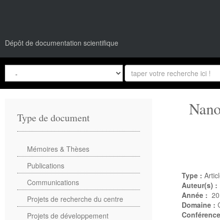
Dépôt de documentation scientifique
Nano
Type de document
Mémoires & Thèses
Publications
Type :
Artic
Communications
Auteur(s) :
Année :
20
Projets de recherche du centre
Domaine :
Conférenc
Projets de développement