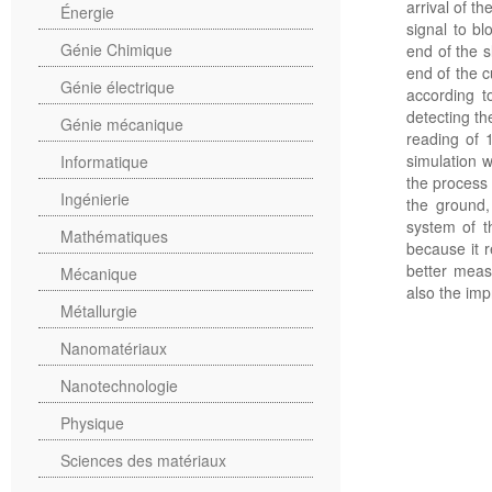
arrival of th
Énergie
signal to bl
Génie Chimique
end of the s
end of the c
Génie électrique
according t
detecting t
Génie mécanique
reading of 1
simulation 
Informatique
the process
Ingénierie
the ground,
system of t
Mathématiques
because it 
better measu
Mécanique
also the imp
Métallurgie
Nanomatériaux
Nanotechnologie
Physique
Sciences des matériaux