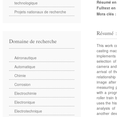
Résumé en
technologique
Fulltext en
Projets nationaux de recherche
Mots clés 
Résumé 
Domaine de recherche
This work c
casting mach
implements 
Aéronautique
selection o
camera and 
Automatique
arrival of 
Chimie
relationshi
image after
Corrosion
measuring p
with a prog
Electrochimie
roller train
Electronique
uses the his
analysis of
Electrotechnique
another dev