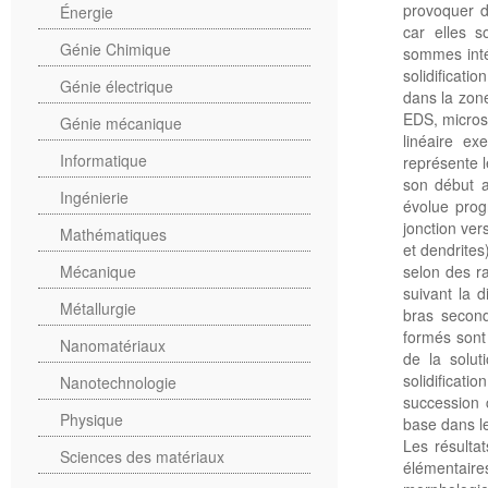
provoquer d
Énergie
car elles s
Génie Chimique
sommes inté
solidificat
Génie électrique
dans la zone
EDS, micros
Génie mécanique
linéaire e
Informatique
représente l
son début a
Ingénierie
évolue prog
jonction ver
Mathématiques
et dendrites
selon des ra
Mécanique
suivant la d
Métallurgie
bras second
formés sont 
Nanomatériaux
de la solut
solidificat
Nanotechnologie
succession 
Physique
base dans le
Les résulta
Sciences des matériaux
élémentaires