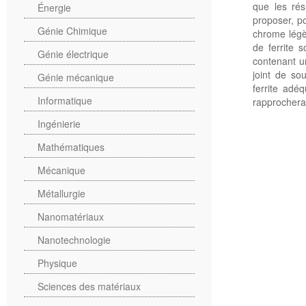
que les rés
Énergie
proposer, p
Génie Chimique
chrome légèr
de ferrite s
Génie électrique
contenant u
joint de so
Génie mécanique
ferrite adé
Informatique
rapprocherai
Ingénierie
Mathématiques
Mécanique
Métallurgie
Nanomatériaux
Nanotechnologie
Physique
Sciences des matériaux