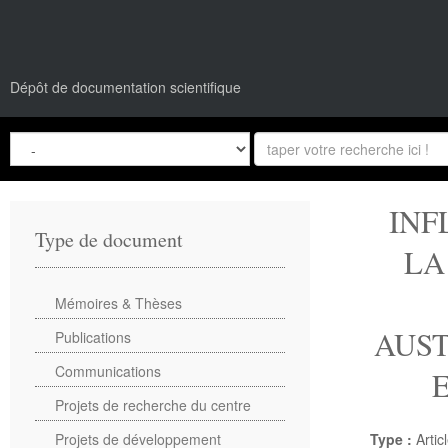
Dépôt de documentation scientifique
INF
Type de document
LA
Mémoires & Thèses
AUST
Publications
Communications
Projets de recherche du centre
Projets de développement
Type :
Artic