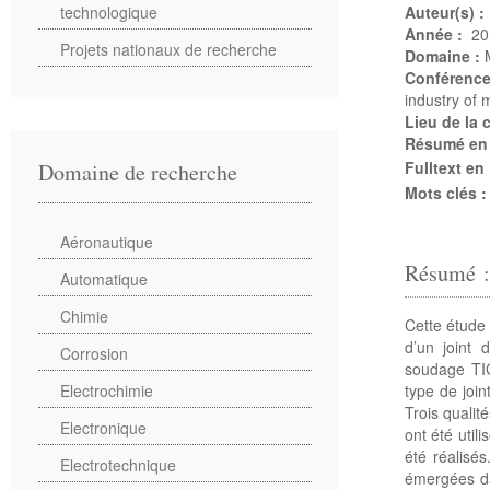
technologique
Auteur(s) :
Année :
20
Projets nationaux de recherche
Domaine :
Conférenc
industry of 
Lieu de la
Résumé en
Fulltext en
Domaine de recherche
Mots clés 
Aéronautique
Résumé 
Automatique
Chimie
Cette étude
d’un joint 
Corrosion
soudage TIG
type de joi
Electrochimie
Trois quali
Electronique
ont été util
été réalisé
Electrotechnique
émergées da