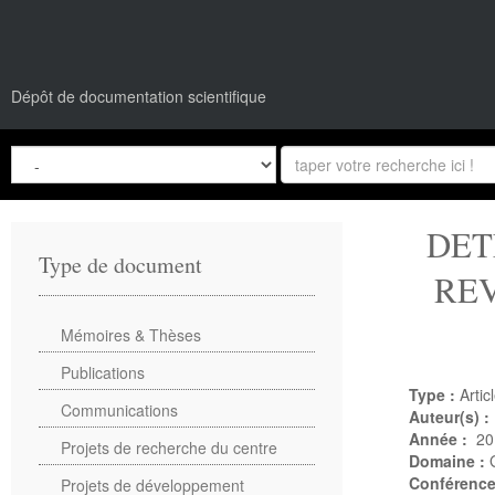
Dépôt de documentation scientifique
DET
Type de document
REV
Mémoires & Thèses
Publications
Type :
Artic
Communications
Auteur(s) :
Année :
20
Projets de recherche du centre
Domaine :
Conférenc
Projets de développement