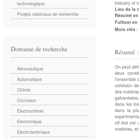
industry of 
technologique
Lieu de la
Projets nationaux de recherche
Résumé en
Fulltext en
Mots clés 
Domaine de recherche
Résumé 
On peut défi
Aéronautique
deux consti
l’ensemble 
Automatique
cohésion de
Chimie
des matéria
galvanisées
Corrosion
dans les loi
dans la pl
Electrochimie
expérimenta
Electronique
off test es
matériau, et
Electrotechnique