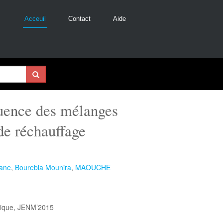
Acceuil
Contact
Aide
luence des mélanges
de réchauffage
ane
,
Bourebia Mounira
,
MAOUCHE
nique, JENM’2015