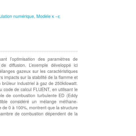
ulation numérique
,
Modèle κ −ε
sant l’optimisation des paramètres de
de diffusion. L’exemple développé ici
 mélanges gazeux sur les caractéristiques
 impacts sur la stabilité de la flamme et
brûleur industriel à gaz de 250kilowatt.
u code de calcul FLUENT, en utilisant le
le de combustion turbulente ED (Eddy
stible considéré un mélange méthane-
 de 0 à 100%, montrent que la structure
chambre de combustion dépendent de la