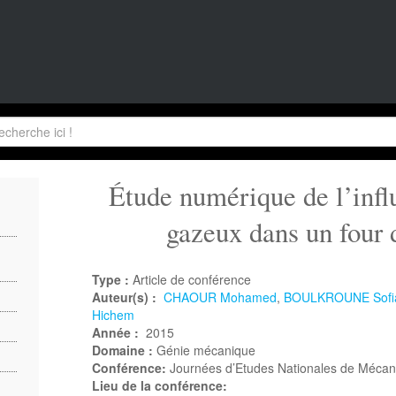
Étude numérique de l’inf
gazeux dans un four 
Type :
Article de conférence
Auteur(s) :
CHAOUR Mohamed
,
BOULKROUNE Sofi
Hichem
Année :
2015
Domaine :
Génie mécanique
Conférence:
Journées d’Etudes Nationales de Méca
Lieu de la conférence: