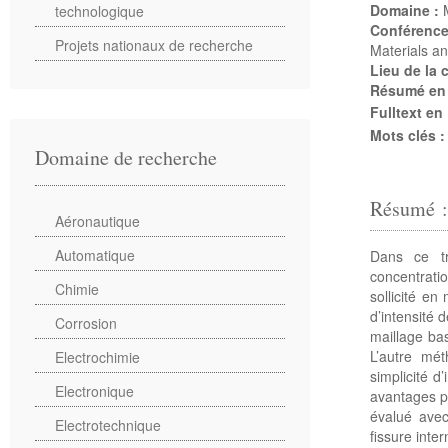
Domaine :
technologique
Conférenc
Projets nationaux de recherche
Materials a
Lieu de la
Résumé en
Fulltext en
Mots clés 
Domaine de recherche
Résumé 
Aéronautique
Automatique
Dans ce tr
concentrati
Chimie
sollicité en
d’intensité
Corrosion
maillage bas
L’autre mé
Electrochimie
simplicité d
Electronique
avantages p
évalué avec
Electrotechnique
fissure inte