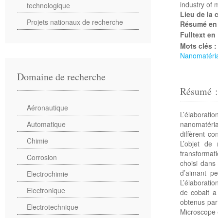
industry of 
technologique
Lieu de la
Projets nationaux de recherche
Résumé en
Fulltext en
Mots clés 
Nanomatéri
Domaine de recherche
Résumé 
Aéronautique
L’élaborat
nanomatéria
Automatique
diffèrent c
Chimie
L’objet de
transformat
Corrosion
choisi dans 
d’aimant pe
Electrochimie
L’élaborati
Electronique
de cobalt a
obtenus par 
Electrotechnique
Microscope é