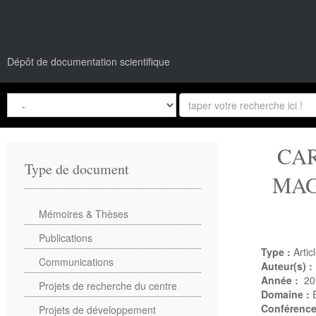
Dépôt de documentation scientifique
CAR
Type de document
MAG
Mémoires & Thèses
Publications
Type :
Artic
Communications
Auteur(s) :
Année :
20
Projets de recherche du centre
Domaine :
Conférenc
Projets de développement