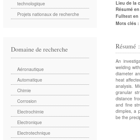
Lieu de la
technologique
Résumé en
Projets nationaux de recherche
Fulltext en
Mots clés 
Résumé 
Domaine de recherche
An investi
welding wit
Aéronautique
diameter an
heat affect
Automatique
analysis. M
Chimie
granular st
distance fr
Corrosion
and fine st
dimples, a p
Electrochimie
be the preci
Electronique
Electrotechnique