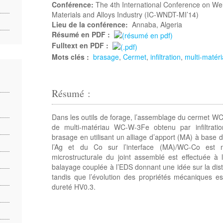
Conférence:
The 4th International Conference on Wel
Materials and Alloys Industry (IC-WNDT-MI’14)
Lieu de la conférence:
Annaba, Algeria
Résumé en PDF :
Fulltext en PDF :
Mots clés :
brasage
,
Cermet
,
infiltration
,
multi-matér
Résumé :
Dans les outils de forage, l’assemblage du cermet WC
de multi-matériau WC-W-3Fe obtenu par infiltratio
brasage en utilisant un alliage d’apport (MA) à base d’
l’Ag et du Co sur l’interface (MA)/WC-Co est m
microstructurale du joint assemblé est effectuée à 
balayage couplée à l’EDS donnant une idée sur la distri
tandis que l’évolution des propriétés mécaniques est
dureté HV0.3.