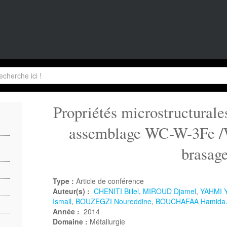
Propriétés microstructural
assemblage WC-W-3Fe /
brasag
Type :
Article de conférence
Auteur(s) :
CHENITI Billel
,
MIROUD Djamel
,
YAHMI Y
Ismail
,
BOUZEGZI Noureddine
,
BOUCHAFAA Hamida
Année :
2014
Domaine :
Métallurgie