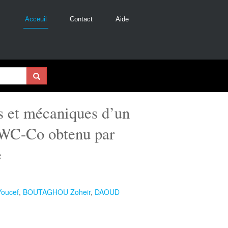
Acceuil
Contact
Aide
es et mécaniques d’un
WC-Co obtenu par
e
oucef
,
BOUTAGHOU Zoheir
,
DAOUD
.