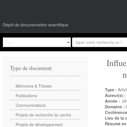
Dépôt de documentation scientifique
Influ
Type de document
n
Mémoires & Thèses
Type :
Artic
Auteur(s) :
Publications
Année :
20
Communications
Domaine :
Conférenc
Projets de recherche du centre
Lieu de la
Résumé en
Projets de développement