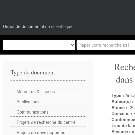
Dépôt de documentation scientifique
Reche
Type de document
dans 
Mémoires & Thèses
Type :
Artic
Auteur(s) :
Publications
Année :
20
Communications
Domaine :
Conférenc
Projets de recherche du centre
Lieu de la
Résumé en
Projets de développement