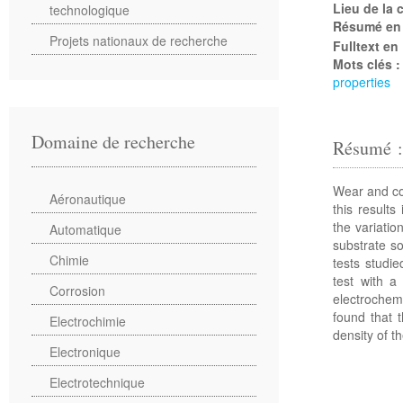
Lieu de la
technologique
Résumé en
Projets nationaux de recherche
Fulltext en
Mots clés 
properties
Domaine de recherche
Résumé 
Wear and co
Aéronautique
this results
the variatio
Automatique
substrate so
Chimie
tests studie
test with a
Corrosion
electrochemi
found that 
Electrochimie
density of t
Electronique
Electrotechnique