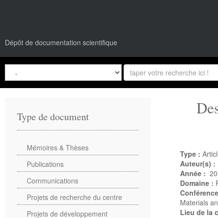
Dépôt de documentation scientifique
Des
Type de document
Mémoires & Thèses
Type :
Artic
Auteur(s) :
Publications
Année :
20
Communications
Domaine :
Conférenc
Projets de recherche du centre
Materials a
Lieu de la
Projets de développement