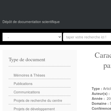
Dépôt de documentation scientifique
Cara
Type de document
pa
Mémoires & Thèses
Publications
Type :
Artic
Communications
Auteur(s) :
Année :
20
Projets de recherche du centre
Domaine :
Conférenc
Projets de développement