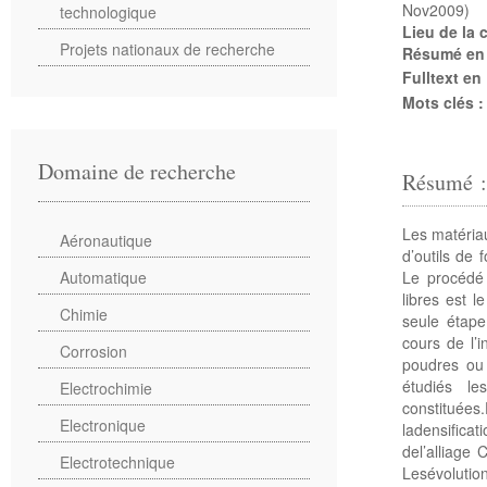
Nov2009)
technologique
Lieu de la
Projets nationaux de recherche
Résumé en
Fulltext en
Mots clés 
Domaine de recherche
Résumé 
Les matériau
Aéronautique
d’outils de 
Le procédé 
Automatique
libres est 
Chimie
seule étape
cours de l’
Corrosion
poudres ou 
étudiés le
Electrochimie
constituées
Electronique
ladensifica
del’alliage 
Electrotechnique
Lesévolutio