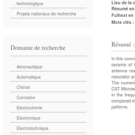
Lieu de la
technologique
Résumé en
Projets nationaux de recherche
Fulltext en
Mots clés 
Résumé 
Domaine de recherche
In this com
ceramic of t
Aéronautique
antenna res
resonator a
Automatique
The numeric
Chimie
CST Microwa
in the freq
Corrosion
compared in 
patterns.
Electrochimie
Electronique
Electrotechnique