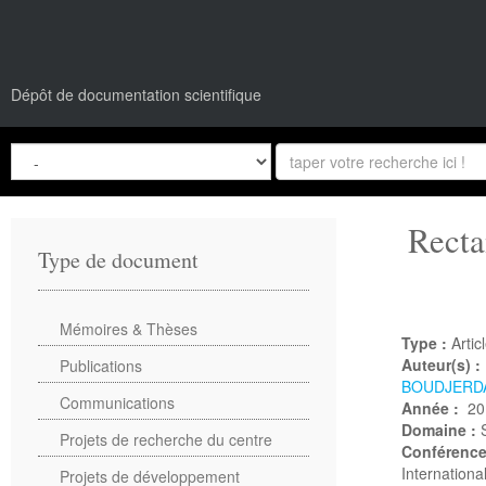
Dépôt de documentation scientifique
Recta
Type de document
Mémoires & Thèses
Type :
Artic
Auteur(s) :
Publications
BOUDJERD
Communications
Année :
20
Domaine :
Projets de recherche du centre
Conférenc
Internation
Projets de développement