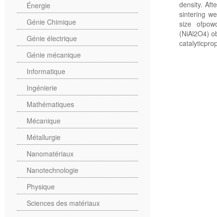
density. Af
Énergie
sintering we
Génie Chimique
size ofpow
(NiAl2O4) ob
Génie électrique
catalyticprop
Génie mécanique
Informatique
Ingénierie
Mathématiques
Mécanique
Métallurgie
Nanomatériaux
Nanotechnologie
Physique
Sciences des matériaux