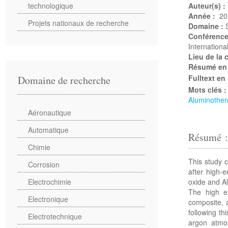
technologique
Auteur(s) :
Année :
20
Projets nationaux de recherche
Domaine :
Conférenc
Internation
Lieu de la
Résumé en
Fulltext en
Domaine de recherche
Mots clés 
Aluminother
Aéronautique
Automatique
Résumé 
Chimie
This study 
Corrosion
after high-e
oxide and A
Electrochimie
The high en
Electronique
composite, 
following th
Electrotechnique
argon atmos