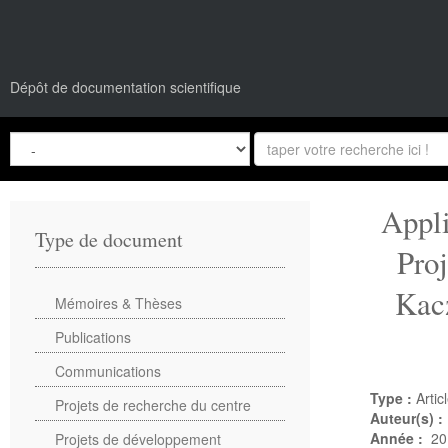
Dépôt de documentation scientifique
Appli
Type de document
Pro
Kac
Mémoires & Thèses
Publications
Communications
Type :
Artic
Projets de recherche du centre
Auteur(s) :
Année :
20
Projets de développement