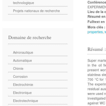
Conférenc
technologique
EXPERIMEN
Projets nationaux de recherche
Lieu de la
Résumé en
Fulltext en
Mots clés 
properties
,
Domaine de recherche
Résumé 
Aéronautique
Super marten
Automatique
in the oil 
Chimie
present wor
stainless s
Corrosion
700 °C for 
The experim
Electrochimie
residual aus
Electronique
were used na
investigated
Electrotechnique
against WC b