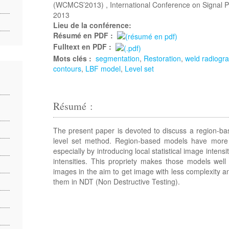
(WCMCS’2013) , International Conference on Signal 
2013
Lieu de la conférence:
Résumé en PDF :
Fulltext en PDF :
Mots clés :
segmentation
,
Restoration
,
weld radiogr
contours
,
LBF model
,
Level set
Résumé :
The present paper is devoted to discuss a region-ba
level set method. Region-based models have more
especially by introducing local statistical image intensi
intensities. This propriety makes those models wel
images in the aim to get image with less complexity an
them in NDT (Non Destructive Testing).