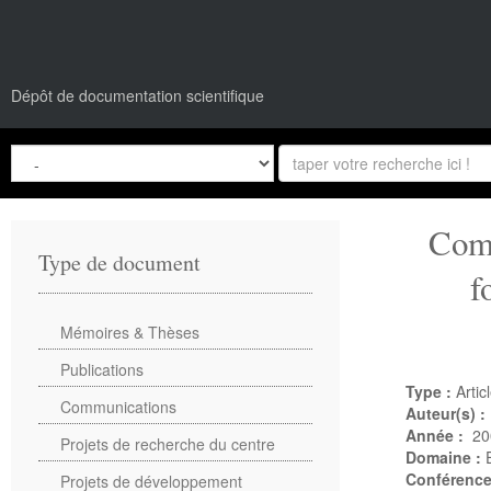
Dépôt de documentation scientifique
Comp
Type de document
f
Mémoires & Thèses
Publications
Type :
Artic
Communications
Auteur(s) :
Année :
20
Projets de recherche du centre
Domaine :
Conférenc
Projets de développement