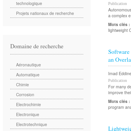
technologique
Publication
Autonomous d
Projets nationaux de recherche
a complex en
Mots clés 
lightweight
Domaine de recherche
Software
an Overl
Aéronautique
Imad Eddin
Automatique
Publication
Chimie
For many de
improve thei
Corrosion
Mots clés 
Electrochimie
program ana
Electronique
Electrotechnique
Lightwei